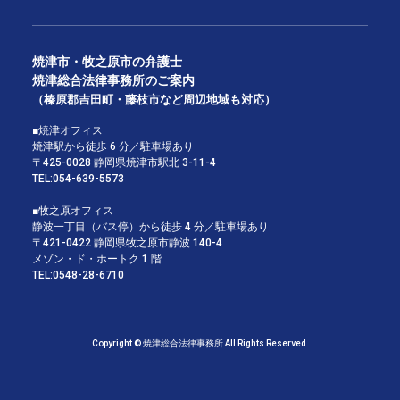
焼津市・牧之原市の弁護士
焼津総合法律事務所のご案内
（榛原郡吉田町・藤枝市など周辺地域も対応）
■焼津オフィス
焼津駅から徒歩 6 分／駐車場あり
〒425-0028 静岡県焼津市駅北 3-11-4
TEL:
054-639-5573
■牧之原オフィス
静波一丁目（バス停）から徒歩 4 分／駐車場あり
〒421-0422 静岡県牧之原市静波 140-4
メゾン・ド・ホートク 1 階
TEL:
0548-28-6710
Copyright © 焼津総合法律事務所 All Rights Reserved.