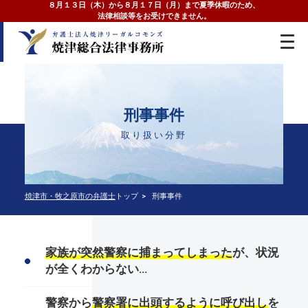
８月１３日（木）から８月１７日（月）まで夏季休暇のため、
法律相談等をお受けできません。
刑事事件
取り扱い分野
焼津市・牧之原市の弁護士
トップ
刑事事件
家族が突然警察に捕まってしまった
が、状況
が全くわからない…
警察から
警察署に出頭するように呼び出し
を