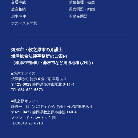
交通事故
債務整理・破産
遺産相続
男女問題・離婚
刑事事件
不動産問題
アスベスト問題
焼津市・牧之原市の弁護士
焼津総合法律事務所のご案内
（榛原郡吉田町・藤枝市など周辺地域も対応）
■焼津オフィス
焼津駅から徒歩 6 分／駐車場あり
〒425-0028 静岡県焼津市駅北 3-11-4
TEL:
054-639-5573
■牧之原オフィス
静波一丁目（バス停）から徒歩 4 分／駐車場あり
〒421-0422 静岡県牧之原市静波 140-4
メゾン・ド・ホートク 1 階
TEL:
0548-28-6710