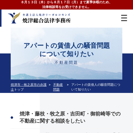
８月１３日（木）から８月１７日（月）まで夏季休暇のため、
法律相談等をお受けできません。
アパートの賃借人の騒音問題
について知りたい
不動産問題
焼津市・牧之原市の弁護
不動産
アパートの賃借人の騒音問題につ
士
トップ
問題
いて知りたい
焼津・藤枝・牧之原・吉田町・御前崎等での
不動産に関する相談をしたい