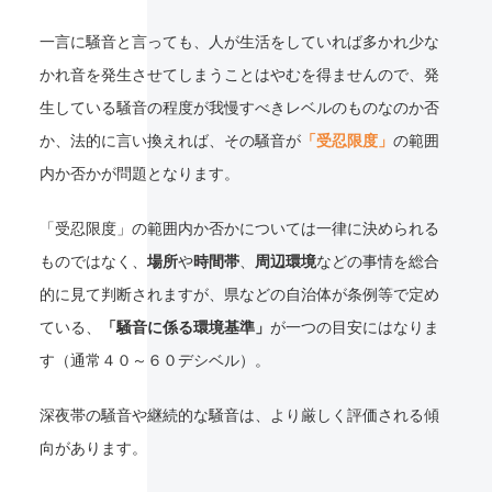
一言に騒音と言っても、人が生活をしていれば多かれ少な
かれ音を発生させてしまうことはやむを得ませんので、発
生している騒音の程度が我慢すべきレベルのものなのか否
か、法的に言い換えれば、その騒音が
「受忍限度」
の範囲
内か否かが問題となります。
「受忍限度」の範囲内か否かについては一律に決められる
ものではなく、
場所
や
時間帯
、
周辺環境
などの事情を総合
的に見て判断されますが、県などの自治体が条例等で定め
ている、
「騒音に係る環境基準」
が一つの目安にはなりま
す（通常４０～６０デシベル）。
深夜帯の騒音や継続的な騒音は、より厳しく評価される傾
向があります。