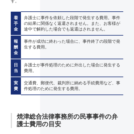
す。
着
弁護士に事件を依頼した段階で発生する費用。事件
手
の結果に関係なく返還されません。また、お客様が
金
途中で解約した場合でも返還はされません。
報
事件が成功に終わった場合に、事件終了の段階で発
酬
生する費用。
金
日
弁護士が事件処理のために外出した場合に発生する
当
費用。
実
交通費、郵便代、裁判所に納める手続費用など、事
費
件処理のために発生する費用。
焼津総合法律事務所の民事事件の弁
護士費用の目安