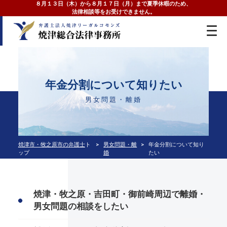
８月１３日（木）から８月１７日（月）まで夏季休暇のため、
法律相談等をお受けできません。
年金分割について知りたい
男女問題・離婚
焼津市・牧之原市の弁護士
ト
男女問題・離
年金分割について知り
ップ
婚
たい
焼津・牧之原・吉田町・御前崎周辺で離婚・
男女問題の相談をしたい