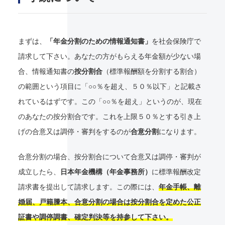
まずは、
「年金分割のための情報通知書」
を社会保険庁で
請求して下さい。あなたの方がもらえる年金額が少ない場
合、情報通知書の
按分割合
（標準報酬額を分割する割合）
の範囲という項目に「○○％を超え、５０％以下」と記載さ
れているはずです。この「○○％を超え」というのが、現在
のあなたの按分割合です。これを上限５０％とする引き上
げの合意又は調停・審判をするのが
合意分割
になります。
合意分割の場合、按分割合について合意又は調停・審判が
成立したら、
日本年金機構（年金事務所）
に標準報酬改定
請求書を提出して請求します。この際には、
年金手帳、離
婚届、戸籍謄本、合意分割の場合は按分割合を定めた公正
証書や調停調書、確定判決等を持参して下さい。