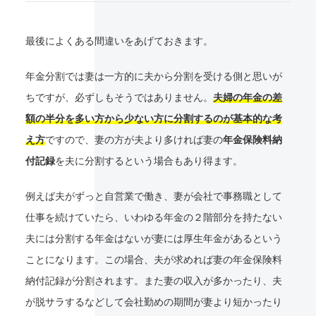
最後によくある間違いをあげておきます。
年金分割では妻は一方的に夫から分割を受ける側と思いが
ちですが、必ずしもそうではありません。
夫婦の年金の差
額の半分を多い方から少ない方に分割するのが基本的な考
え方
ですので、妻の方が夫より多ければ妻の
年金保険料納
付記録
を夫に分割するという場合もあり得ます。
例えば夫がずっと自営業で働き、妻が会社で事務職として
仕事を続けていたら、いわゆる年金の２階部分を持たない
夫には分割する年金はないが妻には厚生年金があるという
ことになります。この場合、夫が求めれば妻の年金保険料
納付記録が分割されます。また妻の収入が多かったり、夫
が脱サラするなどして会社勤めの期間が妻より短かったり