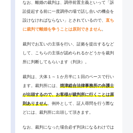
なお、離婚の裁判は、調停前置主義といって「訴
訟提起する前に一度調停の場で話し合いの機会を
設けなければならない」とされているので、
直ち
に裁判で離婚を争うことは原則できません
。
裁判でお互いの主張を行い、証拠を提出するなど
して、こちらの主張が認められるかどうかを裁判
所に判断してもらいます（判決）。
裁判は、大体１～１か月半に１回のペースで行い
ます。裁判所には、
焼津総合法律事務所の弁護士
が出頭するので、お客様が裁判所に行くことは原
則ありません
。例外として、証人尋問を行う際な
どには、裁判所に出頭して頂きます。
なお、裁判になった場合必ず判決になるわけでは