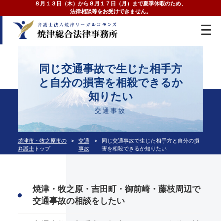
８月１３日（木）から８月１７日（月）まで夏季休暇のため、
法律相談等をお受けできません。
同じ交通事故で生じた相手方
と自分の損害を相殺できるか
知りたい
交通事故
焼津市・牧之原市の
交通
同じ交通事故で生じた相手方と自分の損
弁護士
トップ
事故
害を相殺できるか知りたい
焼津・牧之原・吉田町・御前崎・藤枝周辺で
交通事故の相談をしたい