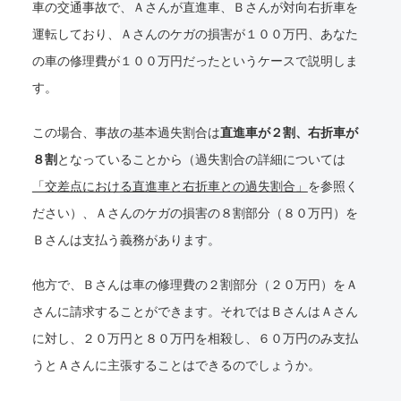
車の交通事故で、Ａさんが直進車、Ｂさんが対向右折車を
運転しており、Ａさんのケガの損害が１００万円、あなた
の車の修理費が１００万円だったというケースで説明しま
す。
この場合、事故の基本過失割合は
直進車が２割、右折車が
８割
となっていることから（過失割合の詳細については
「交差点における直進車と右折車との過失割合」
を参照く
ださい）、Ａさんのケガの損害の８割部分（８０万円）を
Ｂさんは支払う義務があります。
他方で、Ｂさんは車の修理費の２割部分（２０万円）をＡ
さんに請求することができます。それではＢさんはＡさん
に対し、２０万円と８０万円を相殺し、６０万円のみ支払
うとＡさんに主張することはできるのでしょうか。