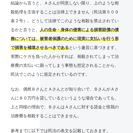
結論から言うと、Ａさんが同意しない限り、上のような相
殺処理を主張することは法律上できません（民法第５０９
条２号）。どうして法律でこのような相殺を禁止されてい
るかと言うと、
人の生命・身体の侵害による損害賠償の債
務については、被害者保護のために現実に支払いを行う形
で損害を補填させるべきである
という趣旨に基づきます。
実際にケガを負った人からすれば、相殺されてしまって治
療費の支払いに困ってしまう事態も想定されることから、
民法でこのように規定されているのです。
なお、偶然ＢさんとＡさんとが知り合いで、ＢさんがＡさ
んに８０万円を貸しているというような場合であっても、
上と同様の理由で、ＢさんはＡさんに対する貸金と怪我の
治療費を相殺することはできません。
参考までに以下では民法の条文を記載しておきます。