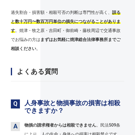
過失割合・損害額・相殺可否の判断は専門性が高く、
誤る
と数十万円〜数百万円単位の損失につながることがありま
す
。焼津・牧之原・吉田町・御前崎・藤枝周辺で交通事故
でお悩みの方は
まずはお気軽に焼津総合法律事務所までご
相談ください
。
よくある質問
人身事故と物損事故の損害は相殺
できますか？
物損の請求権者からは相殺できません
。民法509条
により、人の生命・身体への損害は相殺禁止です。