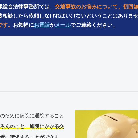
津総合法律事務所では、
交通事故のお悩みについて、初回
度相談したら依頼しなければいけないということはありま
です。
お気軽に
お電話
か
メール
でご連絡ください。
のために病院に通院すること
ろんのこと、通院にかかる交
者に請求することができま