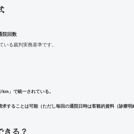
式
 通院回数
られている裁判実務基準です。
/km」で統一されている。
”で請求することは可能（ただし毎回の通院日時は客観的資料（診療
できる？