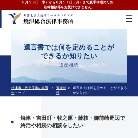
８月１３日（木）から８月１７日（月）まで夏季休暇のため、
法律相談等をお受けできません。
遺言書では何を定めることが
できるか知りたい
遺産相続
焼津市・牧之原市の弁護
遺産相
遺言書では何を定めることができる
士
トップ
続
か知りたい
焼津・吉田町・牧之原・藤枝・御前崎周辺で
終活や相続の相談をしたい