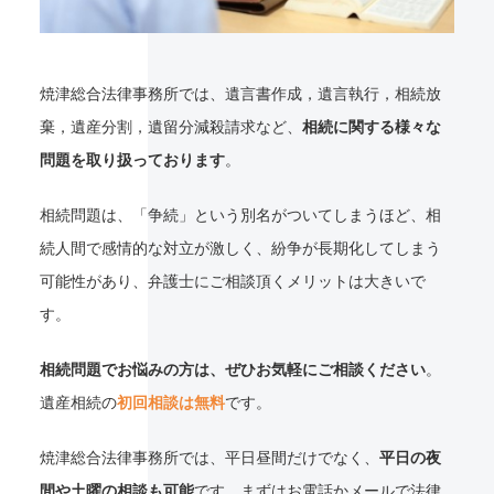
焼津総合法律事務所では、遺言書作成，遺言執行，相続放
棄，遺産分割，遺留分減殺請求など、
相続に関する様々な
問題を取り扱っております
。
相続問題は、「争続」という別名がついてしまうほど、相
続人間で感情的な対立が激しく、紛争が長期化してしまう
可能性があり、弁護士にご相談頂くメリットは大きいで
す。
相続問題でお悩みの方は、ぜひお気軽にご相談ください
。
遺産相続の
初回相談は無料
です。
焼津総合法律事務所では、平日昼間だけでなく、
平日の夜
間や土曜の相談も可能
です。まずは
お電話
か
メール
で法律