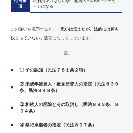
付言事
法的拘束力はないが、相続人への強いメッセ
項
ージになる
この違いを混同すると、「
思いは伝えたが、法的には何も
決まっていない
」遺言になってしまいます。
記
① 子の認知（民法７８１条２項）
② 未成年後見人・後見監督人の指定（民法８３９
条、民法８４８条）
③ 相続人の廃除とその取消し（民法８９３条、８
９４条）
④ 祭祀承継者の指定（民法８９７条）