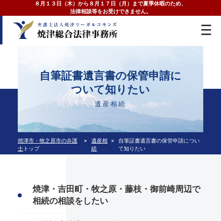
８月１３日（木）から８月１７日（月）まで夏季休暇のため、
法律相談等をお受けできません。
自筆証書遺言書の保管申請に
ついて知りたい
遺産相続
焼津市・牧之原市の弁護
遺産相
自筆証書遺言書の保管申請につい
士
トップ
続
て知りたい
焼津・吉田町・牧之原・藤枝・御前崎周辺で
相続の相談をしたい