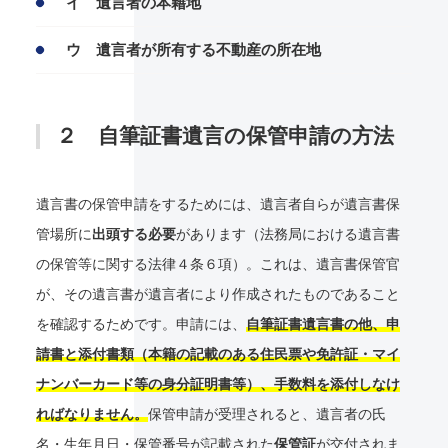
イ 遺言者の本籍地
ウ 遺言者が所有する不動産の所在地
２ 自筆証書遺言の保管申請の方法
遺言書の保管申請をするためには、遺言者自らが遺言書保
管場所に
出頭する必要
があります（法務局における遺言書
の保管等に関する法律４条６項）。これは、遺言書保管官
が、その遺言書が遺言者により作成されたものであること
を確認するためです。申請には、
自筆証書遺言書の他、申
請書と添付書類（本籍の記載のある住民票や免許証・マイ
ナンバーカード等の身分証明書等）、手数料を添付しなけ
ればなりません。
保管申請が受理されると、遺言者の氏
名・生年月日・保管番号が記載された
保管証
が交付されま