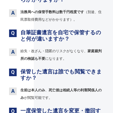
法務局への保管手数料は数千円程度です
（別途、住
民票取得費用などがかかります）。
自筆証書遺言を自宅で保管するの
と何が違いますか？
紛失・改ざん・隠匿のリスクがなくなり、
家庭裁判
所の検認も不要
になります。
保管した遺言は誰でも閲覧できま
すか？
生前は本人のみ
、
死亡後は相続人等の利害関係人の
み
が閲覧可能です。
一度保管した遺言を変更・撤回す