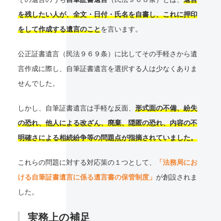
を残したい人が、全文・日付・氏名を自書し、これに押印
をして作成する遺言のこと
を言います。
公正証書遺言（民法９６９条）に比してその手軽さから遺
言作成に際し、自筆証書遺言を選択する人は少なくありま
せんでした。
しかし、自筆証書遺言は手軽な反面、
形式面の不備、紛失
の恐れ、他人による改ざん、廃棄、隠匿の恐れ、内容の不
明確さによる相続紛争等の問題点が指摘されていました。
これらの問題に対する対応策の１つとして、
「法務局にお
ける自筆証書遺言に係る遺言書の保管制度」
が創設されま
した。
実務上の補足