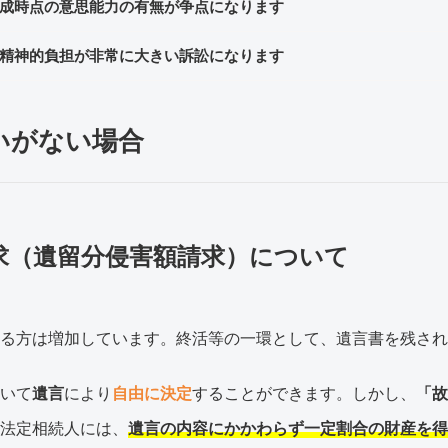
成時点の意思能力の有無が争点になります
精神的負担が非常に大きい訴訟になります
いがない場合
求（遺留分侵害額請求）について
る方は増加しています。終活等の一環として、遺言書を残され
いて
遺言
により
自由に決定
することができます。しかし、
「故
法定相続人には、
遺言の内容にかかわらず一定割合の財産を得