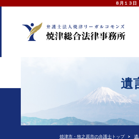
８月１３日
遺
焼津市・牧之原市の弁護士
トップ
遺