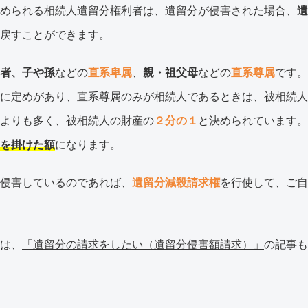
められる相続人遺留分権利者は、遺留分が侵害された場合、
遺
戻すことができます。
者、子や孫
などの
直系卑属
、
親・祖父母
などの
直系尊属
です。
に定めがあり、直系尊属のみが相続人であるときは、被相続人
よりも多く、被相続人の財産の
２分の１
と決められています。
を掛けた額
になります。
侵害しているのであれば、
遺留分減殺請求権
を行使して、ご自
は、
「遺留分の請求をしたい（遺留分侵害額請求）」
の記事も